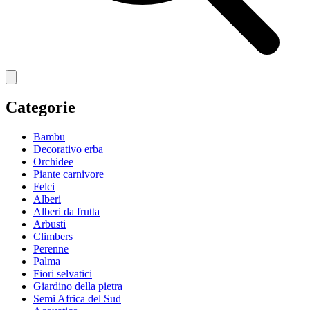
Categorie
Bambu
Decorativo erba
Orchidee
Piante carnivore
Felci
Alberi
Alberi da frutta
Arbusti
Climbers
Perenne
Palma
Fiori selvatici
Giardino della pietra
Semi Africa del Sud