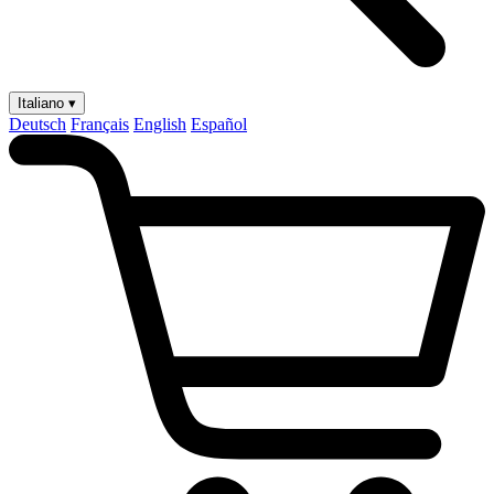
Italiano ▾
Deutsch
Français
English
Español