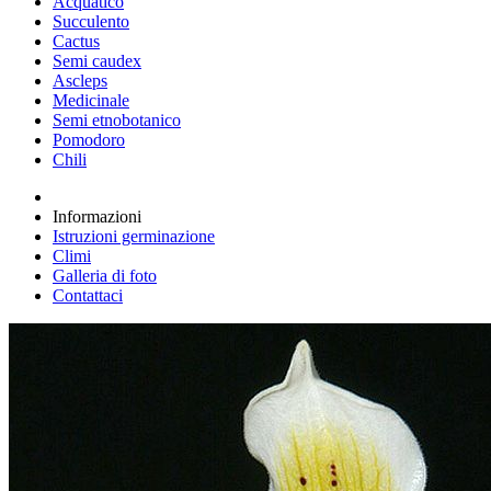
Acquatico
Succulento
Cactus
Semi caudex
Ascleps
Medicinale
Semi etnobotanico
Pomodoro
Chili
Informazioni
Istruzioni germinazione
Climi
Galleria di foto
Contattaci