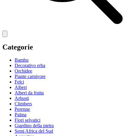
Categorie
Bambu
Decorativo erba
Orchidee
Piante carnivore
Felci
Alberi
Alberi da frutta
Arbusti
Climbers
Perenne
Palma
Fiori selvatici
Giardino della pietra
Semi Africa del Sud