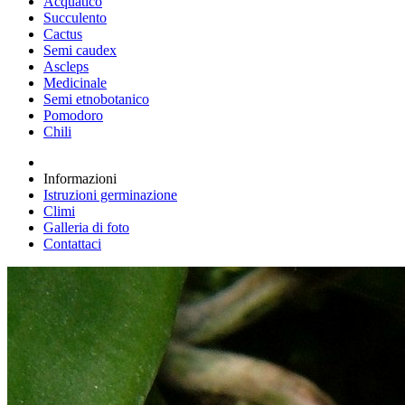
Acquatico
Succulento
Cactus
Semi caudex
Ascleps
Medicinale
Semi etnobotanico
Pomodoro
Chili
Informazioni
Istruzioni germinazione
Climi
Galleria di foto
Contattaci