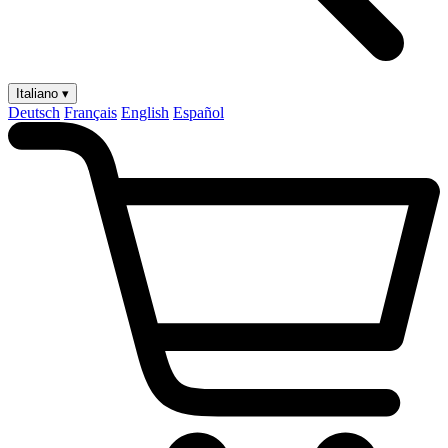
Italiano ▾
Deutsch
Français
English
Español