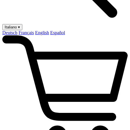
Italiano ▾
Deutsch
Français
English
Español