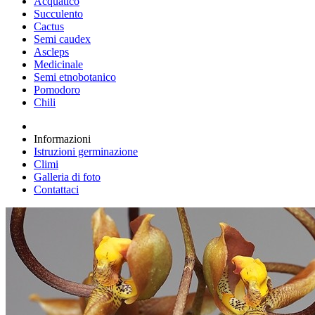
Acquatico
Succulento
Cactus
Semi caudex
Ascleps
Medicinale
Semi etnobotanico
Pomodoro
Chili
Informazioni
Istruzioni germinazione
Climi
Galleria di foto
Contattaci