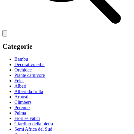
Categorie
Bambu
Decorativo erba
Orchidee
Piante carnivore
Felci
Alberi
Alberi da frutta
Arbusti
Climbers
Perenne
Palma
Fiori selvatici
Giardino della pietra
Semi Africa del Sud