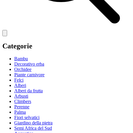
Categorie
Bambu
Decorativo erba
Orchidee
Piante carnivore
Felci
Alberi
Alberi da frutta
Arbusti
Climbers
Perenne
Palma
Fiori selvatici
Giardino della pietra
Semi Africa del Sud