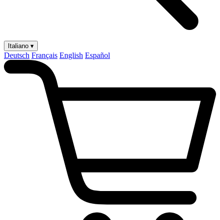
Italiano ▾
Deutsch
Français
English
Español