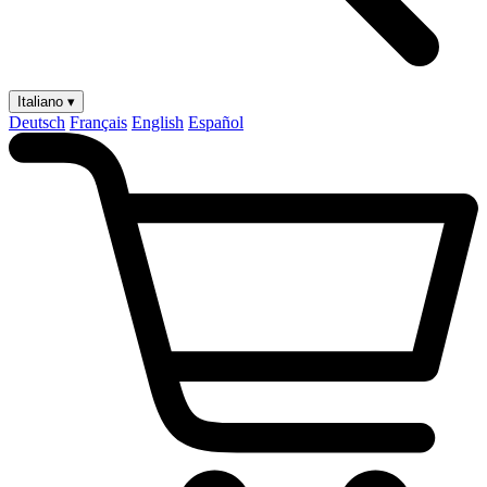
Italiano ▾
Deutsch
Français
English
Español