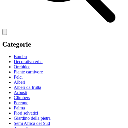
Categorie
Bambu
Decorativo erba
Orchidee
Piante carnivore
Felci
Alberi
Alberi da frutta
Arbusti
Climbers
Perenne
Palma
Fiori selvatici
Giardino della pietra
Semi Africa del Sud