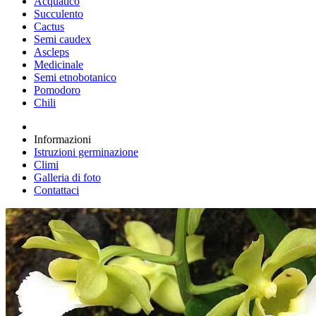
Acquatico
Succulento
Cactus
Semi caudex
Ascleps
Medicinale
Semi etnobotanico
Pomodoro
Chili
Informazioni
Istruzioni germinazione
Climi
Galleria di foto
Contattaci