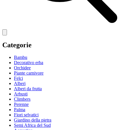
Categorie
Bambu
Decorativo erba
Orchidee
Piante carnivore
Felci
Alberi
Alberi da frutta
Arbusti
Climbers
Perenne
Palma
Fiori selvatici
Giardino della pietra
Semi Africa del Sud