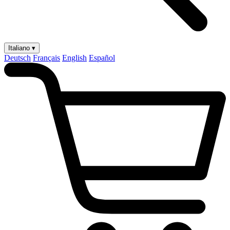
Italiano ▾
Deutsch
Français
English
Español