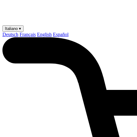
Italiano ▾
Deutsch
Français
English
Español