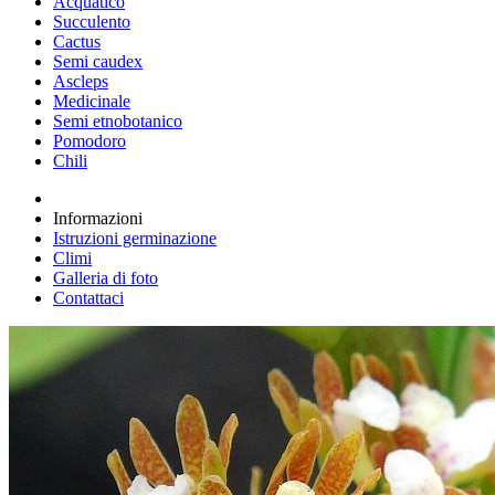
Acquatico
Succulento
Cactus
Semi caudex
Ascleps
Medicinale
Semi etnobotanico
Pomodoro
Chili
Informazioni
Istruzioni germinazione
Climi
Galleria di foto
Contattaci