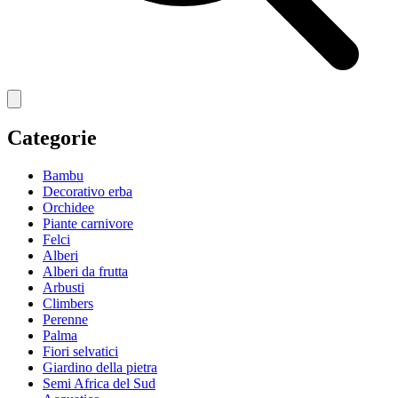
Categorie
Bambu
Decorativo erba
Orchidee
Piante carnivore
Felci
Alberi
Alberi da frutta
Arbusti
Climbers
Perenne
Palma
Fiori selvatici
Giardino della pietra
Semi Africa del Sud