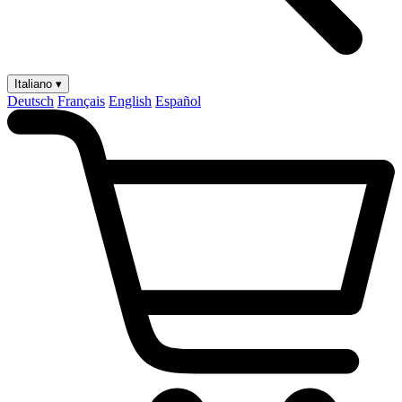
Italiano ▾
Deutsch
Français
English
Español