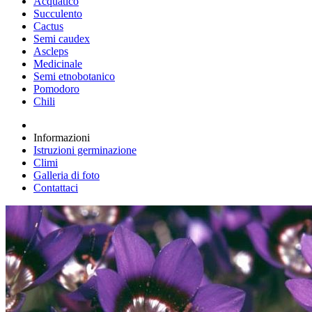
Acquatico
Succulento
Cactus
Semi caudex
Ascleps
Medicinale
Semi etnobotanico
Pomodoro
Chili
Informazioni
Istruzioni germinazione
Climi
Galleria di foto
Contattaci