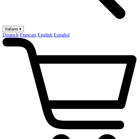
Italiano ▾
Deutsch
Français
English
Español