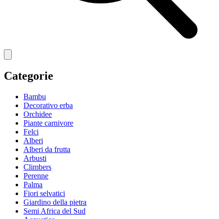
Categorie
Bambu
Decorativo erba
Orchidee
Piante carnivore
Felci
Alberi
Alberi da frutta
Arbusti
Climbers
Perenne
Palma
Fiori selvatici
Giardino della pietra
Semi Africa del Sud