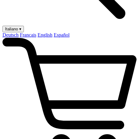
Italiano ▾
Deutsch
Français
English
Español