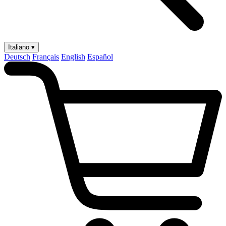
Italiano ▾
Deutsch
Français
English
Español