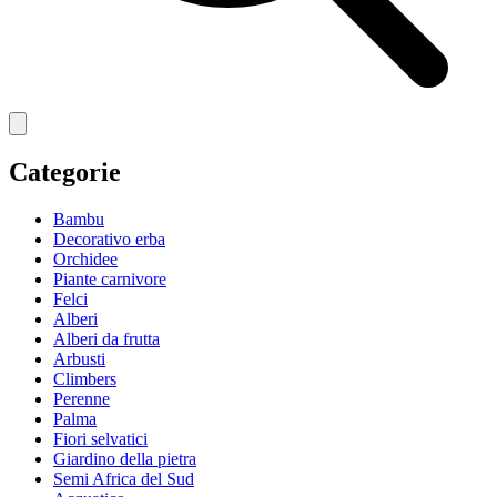
Categorie
Bambu
Decorativo erba
Orchidee
Piante carnivore
Felci
Alberi
Alberi da frutta
Arbusti
Climbers
Perenne
Palma
Fiori selvatici
Giardino della pietra
Semi Africa del Sud