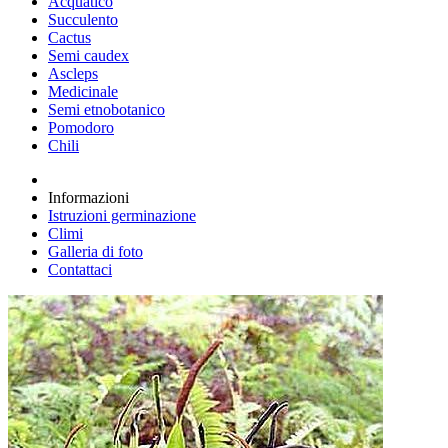
Acquatico
Succulento
Cactus
Semi caudex
Ascleps
Medicinale
Semi etnobotanico
Pomodoro
Chili
Informazioni
Istruzioni germinazione
Climi
Galleria di foto
Contattaci