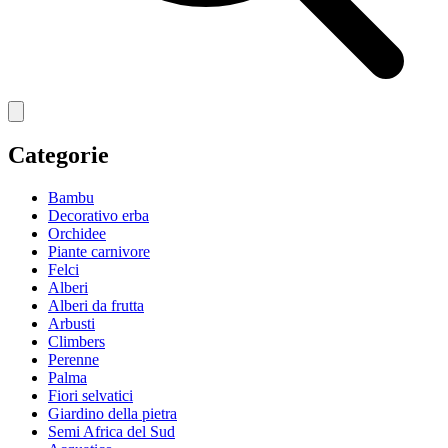
Categorie
Bambu
Decorativo erba
Orchidee
Piante carnivore
Felci
Alberi
Alberi da frutta
Arbusti
Climbers
Perenne
Palma
Fiori selvatici
Giardino della pietra
Semi Africa del Sud