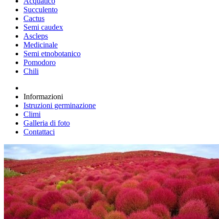
Acquatico
Succulento
Cactus
Semi caudex
Ascleps
Medicinale
Semi etnobotanico
Pomodoro
Chili
Informazioni
Istruzioni germinazione
Climi
Galleria di foto
Contattaci