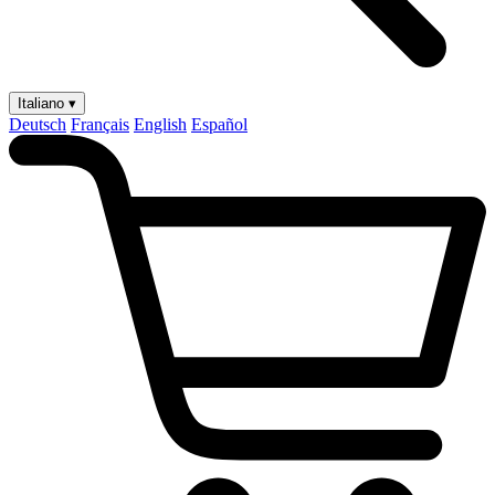
Italiano ▾
Deutsch
Français
English
Español