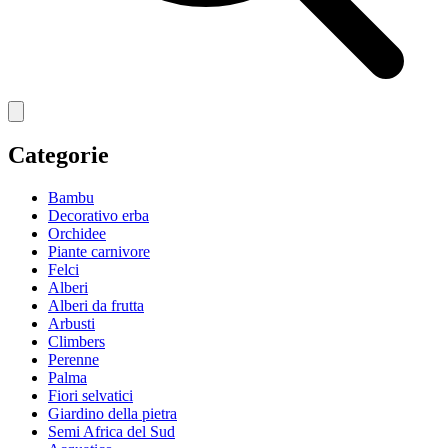
Categorie
Bambu
Decorativo erba
Orchidee
Piante carnivore
Felci
Alberi
Alberi da frutta
Arbusti
Climbers
Perenne
Palma
Fiori selvatici
Giardino della pietra
Semi Africa del Sud