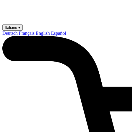
Italiano ▾
Deutsch
Français
English
Español