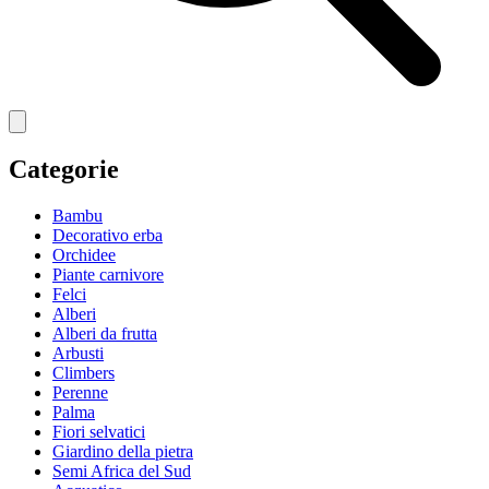
Categorie
Bambu
Decorativo erba
Orchidee
Piante carnivore
Felci
Alberi
Alberi da frutta
Arbusti
Climbers
Perenne
Palma
Fiori selvatici
Giardino della pietra
Semi Africa del Sud