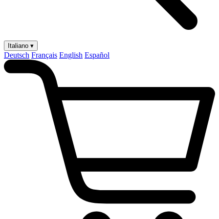
Italiano ▾
Deutsch
Français
English
Español