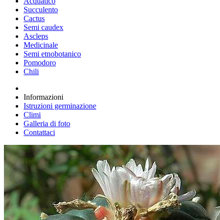
Acquatico
Succulento
Cactus
Semi caudex
Ascleps
Medicinale
Semi etnobotanico
Pomodoro
Chili
Informazioni
Istruzioni germinazione
Climi
Galleria di foto
Contattaci