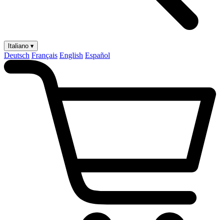
Italiano ▾
Deutsch
Français
English
Español