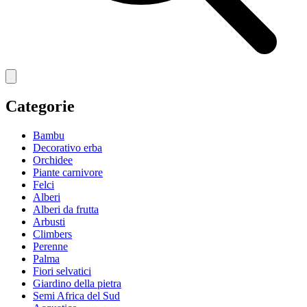
Categorie
Bambu
Decorativo erba
Orchidee
Piante carnivore
Felci
Alberi
Alberi da frutta
Arbusti
Climbers
Perenne
Palma
Fiori selvatici
Giardino della pietra
Semi Africa del Sud