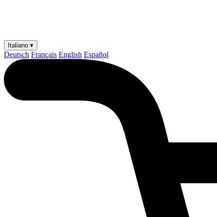
Italiano ▾
Deutsch
Français
English
Español