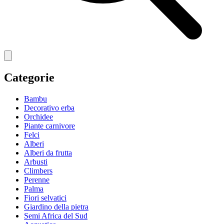
Categorie
Bambu
Decorativo erba
Orchidee
Piante carnivore
Felci
Alberi
Alberi da frutta
Arbusti
Climbers
Perenne
Palma
Fiori selvatici
Giardino della pietra
Semi Africa del Sud