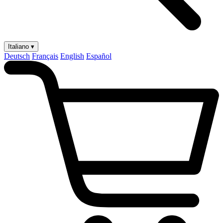
Italiano ▾
Deutsch
Français
English
Español