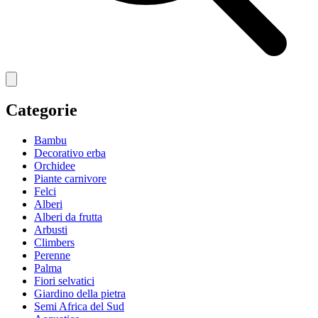
Categorie
Bambu
Decorativo erba
Orchidee
Piante carnivore
Felci
Alberi
Alberi da frutta
Arbusti
Climbers
Perenne
Palma
Fiori selvatici
Giardino della pietra
Semi Africa del Sud