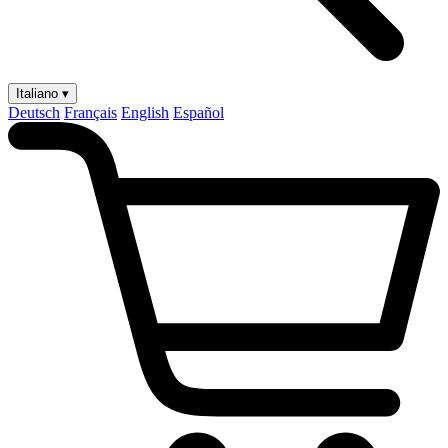
Italiano ▾
Deutsch
Français
English
Español