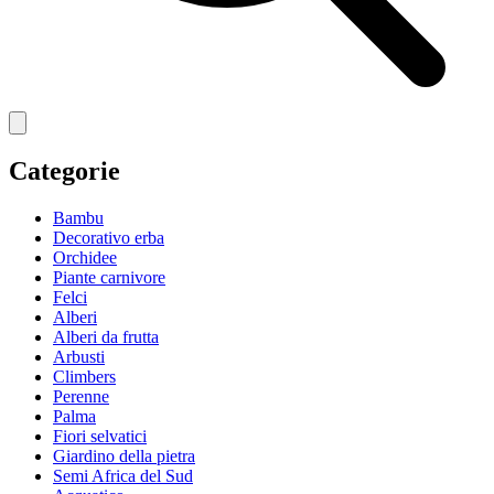
Categorie
Bambu
Decorativo erba
Orchidee
Piante carnivore
Felci
Alberi
Alberi da frutta
Arbusti
Climbers
Perenne
Palma
Fiori selvatici
Giardino della pietra
Semi Africa del Sud