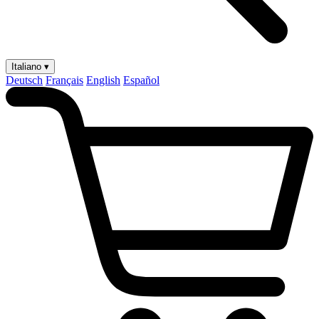
Italiano ▾
Deutsch
Français
English
Español