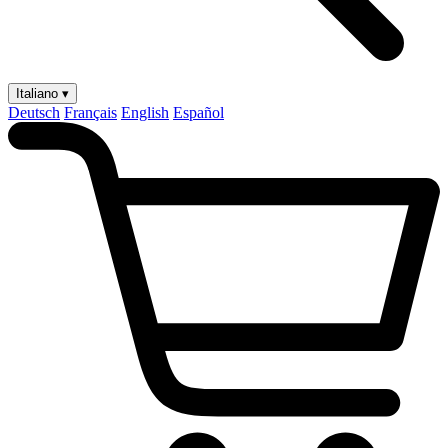
Italiano ▾
Deutsch
Français
English
Español