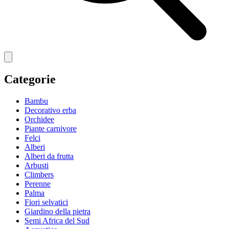
Categorie
Bambu
Decorativo erba
Orchidee
Piante carnivore
Felci
Alberi
Alberi da frutta
Arbusti
Climbers
Perenne
Palma
Fiori selvatici
Giardino della pietra
Semi Africa del Sud