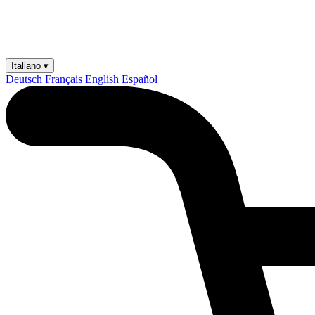
Italiano ▾
Deutsch
Français
English
Español