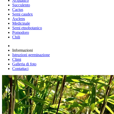
Acquatico
Succulento
Cactus
Semi caudex
Ascleps
Medicinale
Semi etnobotanico
Pomodoro
Chili
Informazioni
Istruzioni germinazione
Climi
Galleria di foto
Contattaci