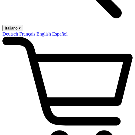
Italiano ▾
Deutsch
Français
English
Español