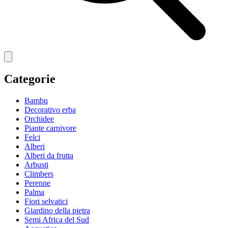
Categorie
Bambu
Decorativo erba
Orchidee
Piante carnivore
Felci
Alberi
Alberi da frutta
Arbusti
Climbers
Perenne
Palma
Fiori selvatici
Giardino della pietra
Semi Africa del Sud