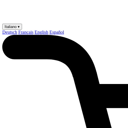
Italiano ▾
Deutsch
Français
English
Español