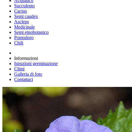
Acquatico
Succulento
Cactus
Semi caudex
Ascleps
Medicinale
Semi etnobotanico
Pomodoro
Chili
Informazioni
Istruzioni germinazione
Climi
Galleria di foto
Contattaci