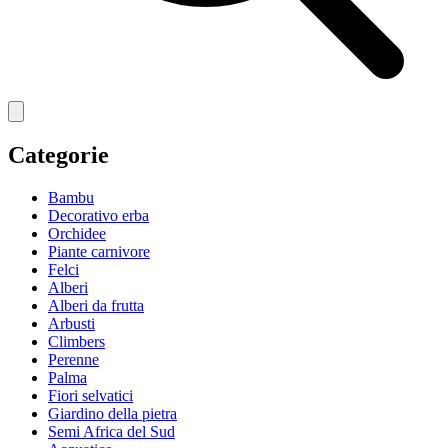
Categorie
Bambu
Decorativo erba
Orchidee
Piante carnivore
Felci
Alberi
Alberi da frutta
Arbusti
Climbers
Perenne
Palma
Fiori selvatici
Giardino della pietra
Semi Africa del Sud