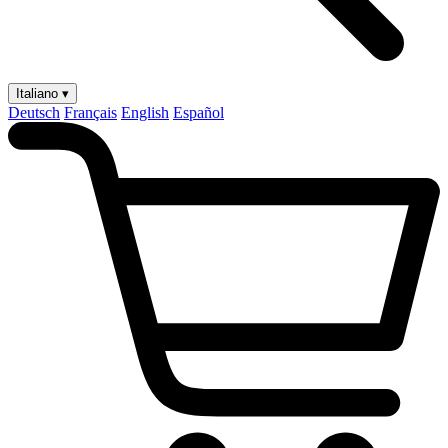
Italiano ▾
Deutsch
Français
English
Español