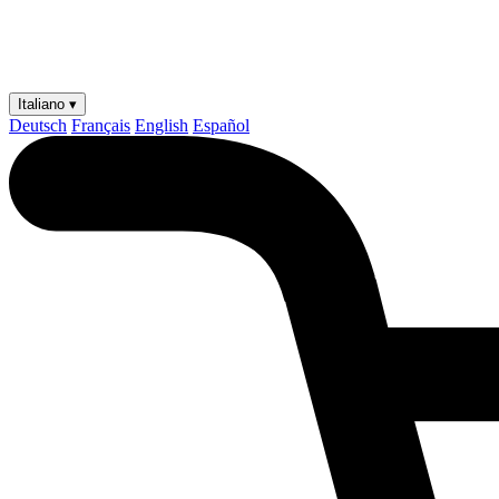
Italiano ▾
Deutsch
Français
English
Español