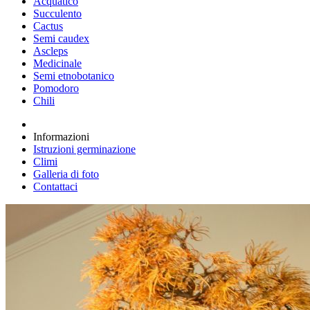
Acquatico
Succulento
Cactus
Semi caudex
Ascleps
Medicinale
Semi etnobotanico
Pomodoro
Chili
Informazioni
Istruzioni germinazione
Climi
Galleria di foto
Contattaci