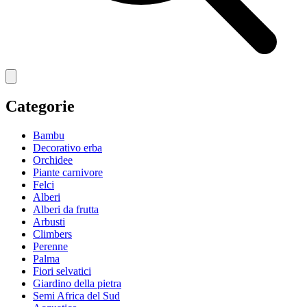
Categorie
Bambu
Decorativo erba
Orchidee
Piante carnivore
Felci
Alberi
Alberi da frutta
Arbusti
Climbers
Perenne
Palma
Fiori selvatici
Giardino della pietra
Semi Africa del Sud