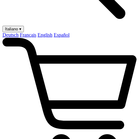
Italiano ▾
Deutsch
Français
English
Español