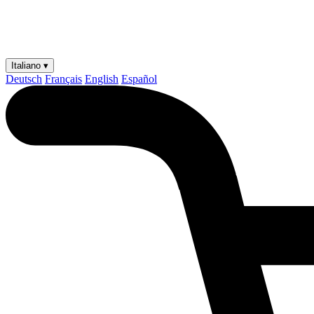
Italiano ▾
Deutsch
Français
English
Español