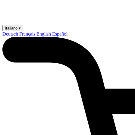
Italiano ▾
Deutsch
Français
English
Español