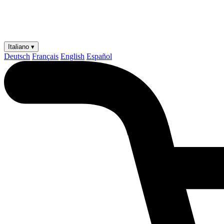
Italiano ▾
Deutsch
Français
English
Español