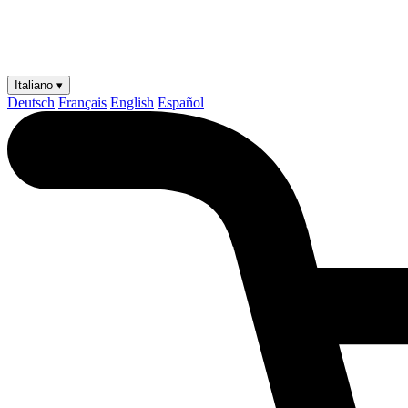
Italiano ▾
Deutsch
Français
English
Español