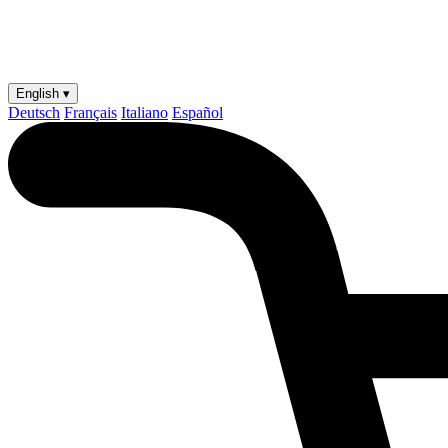
English ▾
Deutsch
Français
Italiano
Español