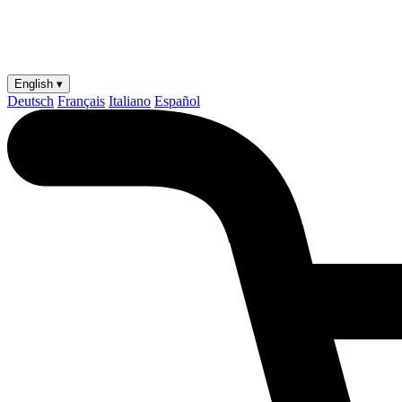
English ▾
Deutsch
Français
Italiano
Español