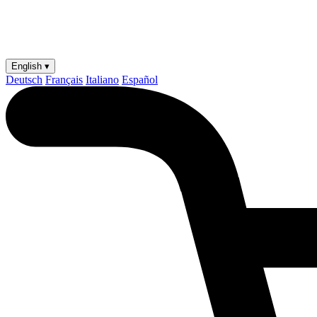
English ▾
Deutsch
Français
Italiano
Español