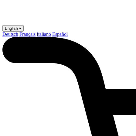
English ▾
Deutsch
Français
Italiano
Español