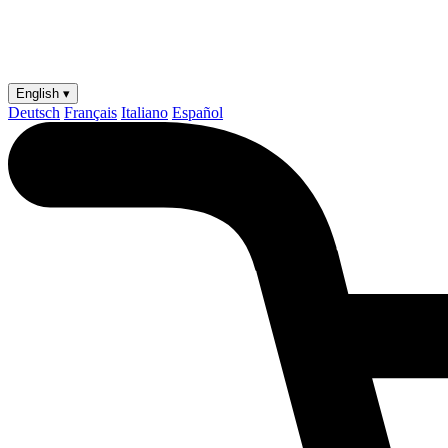
English ▾
Deutsch
Français
Italiano
Español