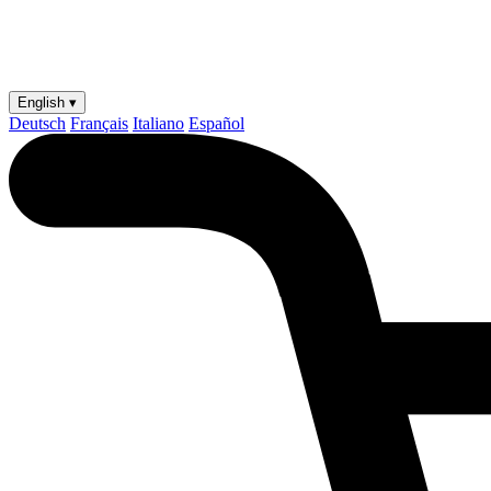
English ▾
Deutsch
Français
Italiano
Español