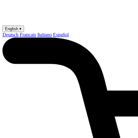
English ▾
Deutsch
Français
Italiano
Español