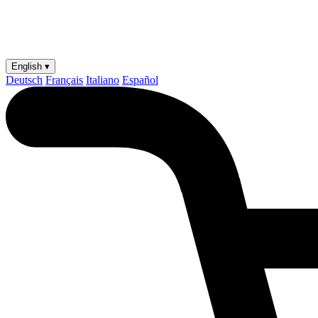
English ▾
Deutsch
Français
Italiano
Español