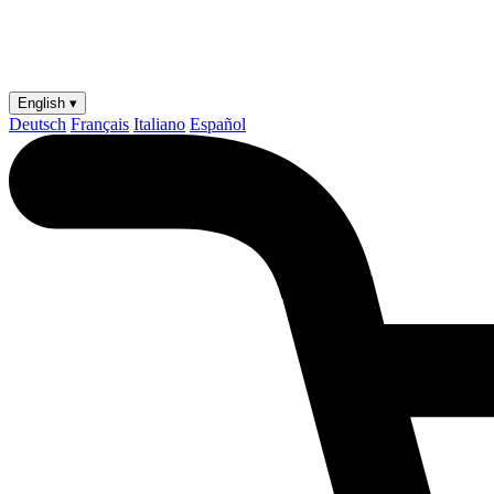
English ▾
Deutsch
Français
Italiano
Español