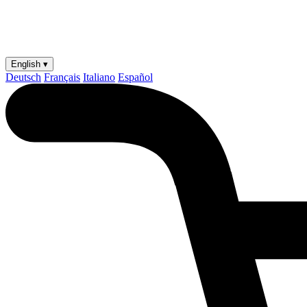
English ▾
Deutsch
Français
Italiano
Español