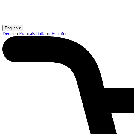
English ▾
Deutsch
Français
Italiano
Español