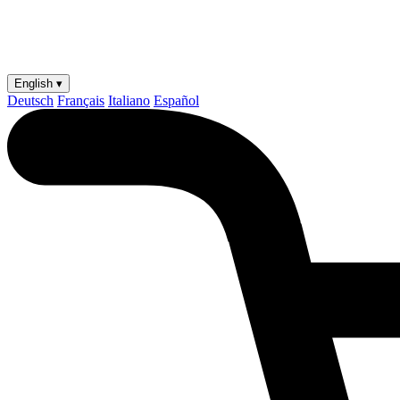
English ▾
Deutsch
Français
Italiano
Español