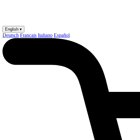
English ▾
Deutsch
Français
Italiano
Español