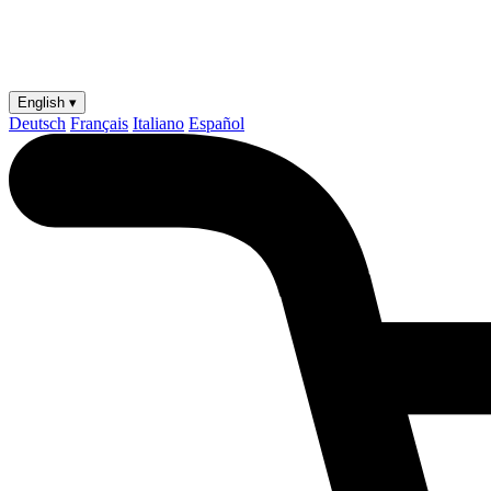
English ▾
Deutsch
Français
Italiano
Español