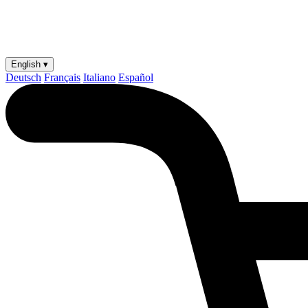
English ▾
Deutsch
Français
Italiano
Español