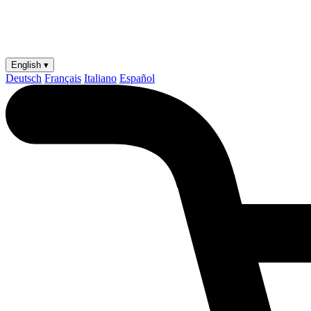
English ▾
Deutsch
Français
Italiano
Español