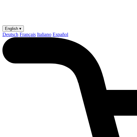
English ▾
Deutsch
Français
Italiano
Español