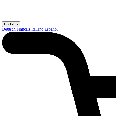
English ▾
Deutsch
Français
Italiano
Español