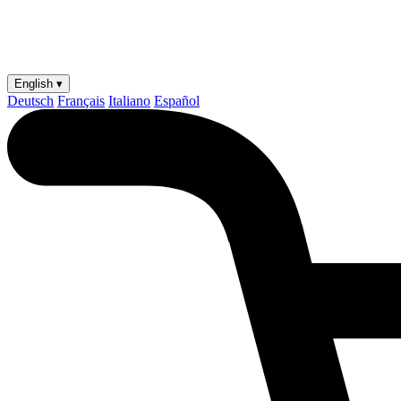
English ▾
Deutsch
Français
Italiano
Español